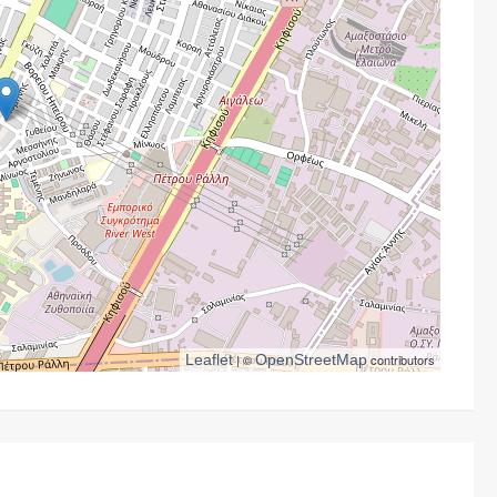
Leaflet
| ©
OpenStreetMap
contributors