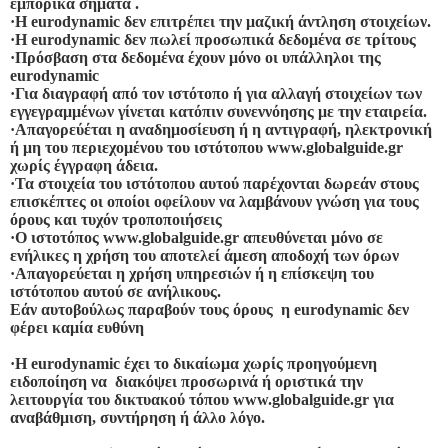
εμπορικά σήματα .
·
Η eurodynamic δεν επιτρέπει την μαζική άντληση στοιχείων.
·
Η eurodynamic δεν πωλεί προσωπικά δεδομένα σε τρίτους
·
Πρόσβαση στα δεδομένα έχουν μόνο οι υπάλληλοι της
eurodynamic
·
Για διαγραφή από τον ιστότοπο ή για αλλαγή στοιχείων των
εγγεγραμμένων γίνεται κατόπιν συνεννόησης με την εταιρεία.
·
Απαγορεύέται η αναδημοσίευση ή η αντιγραφή, ηλεκτρονική
ή μη του περιεχομένου του ιστότοπου www.
globalguide
.gr
χωρίς έγγραφη άδεια.
·
Τα στοιχεία του ιστότοπου αυτού παρέχονται δωρεάν στους
επισκέπτες οι οποίοι οφείλουν να λαμβάνουν γνώση για τους
όρους και τυχόν τροποποιήσεις
·
Ο ιστοτόπος www.
globalguide
.gr απευθύνεται μόνο σε
ενήλικες η χρήση του αποτελεί άμεση αποδοχή των όρων
·
Απαγορεύεται η χρήση υπηρεσιών ή η επίσκεψη του
ιστότοπου αυτού σε ανήλικους.
Εάν αυτοβούλως παραβούν τους όρους η eurodynamic δεν
φέρει καμία ευθύνη
·
Η eurodynamic έχει το δικαίωμα χωρίς προηγούμενη
ειδοποίηση να διακόψει προσωρινά ή οριστικά την
λειτουργία του δικτυακού τόπου www.
globalguide
.gr για
αναβάθμιση, συντήρηση ή άλλο λόγο.