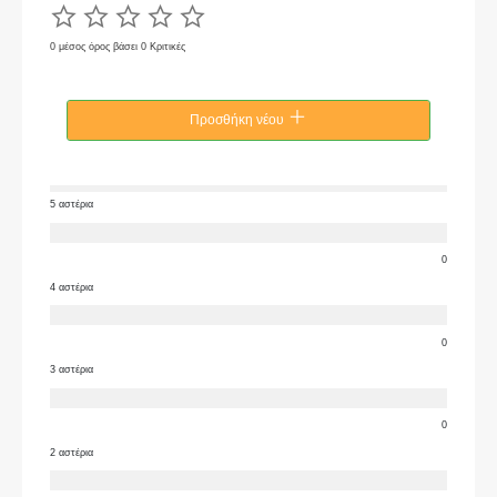
0 μέσος όρος βάσει 0 Κριτικές
Προσθήκη νέου
5 αστέρια
0
4 αστέρια
0
3 αστέρια
0
2 αστέρια