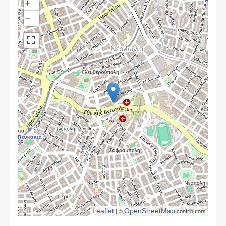
+
−
Leaflet
| ©
OpenStreetMap
contributors