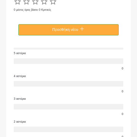
0 μέσος όρος βάσει 0 Κριτικές
Προσθήκη νέου
5 αστέρια
0
4 αστέρια
0
3 αστέρια
0
2 αστέρια
0