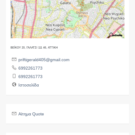
ΒΕΪΚΟΥ 20, ΓΑΛΑΤΣΙ 111 46, ΑΤΤΙΚΗ
priftigerald405@gmail.com
6992261773
6992261773
Ιστοσελίδα
Αίτημα Quote