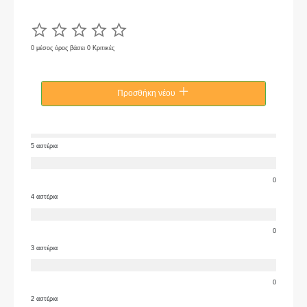
0 μέσος όρος βάσει 0 Κριτικές
Προσθήκη νέου
5 αστέρια
0
4 αστέρια
0
3 αστέρια
0
2 αστέρια