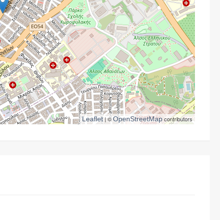
Leaflet
| ©
OpenStreetMap
contributors