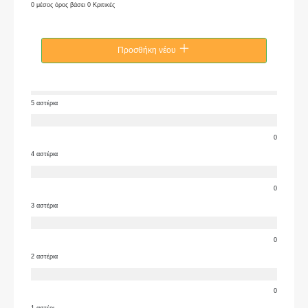
0 μέσος όρος βάσει 0 Κριτικές
Προσθήκη νέου
5 αστέρια
0
4 αστέρια
0
3 αστέρια
0
2 αστέρια
0
1 αστέρι