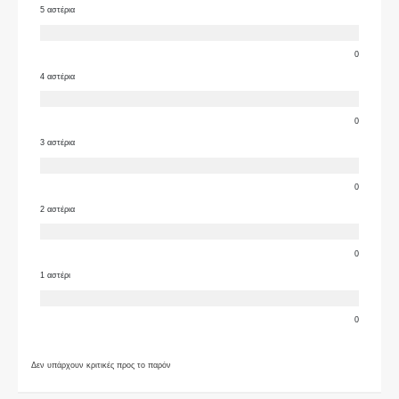
5 αστέρια
0
4 αστέρια
0
3 αστέρια
0
2 αστέρια
0
1 αστέρι
0
Δεν υπάρχουν κριτικές προς το παρόν