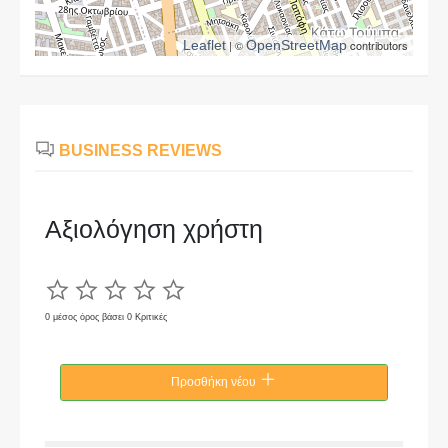
Leaflet
| ©
OpenStreetMap
contributors
BUSINESS REVIEWS
Αξιολόγηση χρήστη
0 μέσος όρος βάσει 0 Κριτικές
Προσθήκη νέου