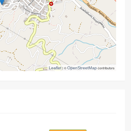
Leaflet
| ©
OpenStreetMap
contributors