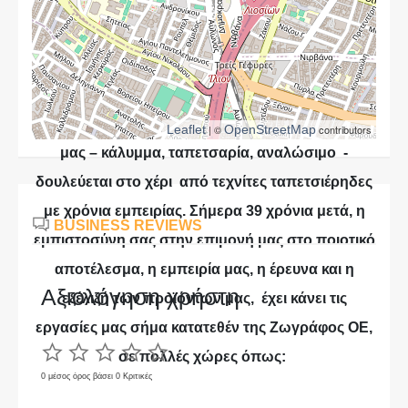
χώρου του αυτοκινήτου σας σε προσιτές τιμές.
Παράλληλα η εμπειρία μας στην κατασκευή
δερμάτινων σαλονιών όλα αυτά τα χρόνια,
εγγυάται πως το προϊόν που θα αγοράσετε από
Leaflet
| ©
OpenStreetMap
contributors
μας – κάλυμμα, ταπετσαρία, αναλώσιμο -
δουλεύεται στο χέρι από τεχνίτες ταπετσιέρηδες
με χρόνια εμπειρίας. Σήμερα 39 χρόνια μετά, η
BUSINESS REVIEWS
εμπιστοσύνη σας στην επιμονή μας στο ποιοτικό
αποτέλεσμα, η εμπειρία μας, η έρευνα και η
Αξιολόγηση χρήστη
εξέλιξή των προϊόντων μας, έχει κάνει τις
εργασίες μας σήμα κατατεθέν της Ζωγράφος ΟΕ,
σε πολλές χώρες όπως:
0 μέσος όρος βάσει 0 Κριτικές