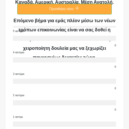
Καναδά, Αμερική, Αυστραλία, Μέση Ανατολή.
Προσθήκη νέου
Επόμενο βήμα για εμάς πλέον μέσω των νέων
τρόπων επικοινωνίας είναι να σας δοθεί η
5 αστέρια
ευκαιρία να δείτε τι είναι αυτό που κάνει τη
0
χειροποίητη δουλεία μας να ξεχωρίζει
4 αστέρια
παγκοσμίως δεκαετίες τώρα.
0
3 αστέρια
0
2 αστέρια
0
1 αστέρι