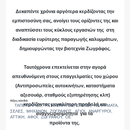
Δεκαπέντε χρόνια αργότερα κερδίζοντας την
εμπιστοσύνη σας, ανοίγει τους ορίζοντες της και
αναπτύσσει τους κύκλους εργασιών της στη
διαδικασία ευρύτερης παραγωγής καλυμμάτων,
δημιουργώντας την βιοτεχνία Ζωγράφος.
Ταυτόχρονα επεκτείνεται στην αγορά
απευθυνόμενη στους επαγγελματίες του χώρου
(Αντιπροσωπείες αυτοκινήτων, καταστήματα
αξεσουάρ, σταθμούς εξυπηρέτησης κλπ)
Λέξεις-κλειδιά:
κερδίζοντας μεγαλύτερη προβολή και
ΤΑΠΕΤΣΑΡΙΕΣ,
ΑΥΤΟΚΙΝΗΤΩΝ,
ΟΙΚΙΩΝ,
ΚΑΛΛΥΜΑΤΑ,
ΣΕΛΕΣ,
ΜΗΧΑΝΩΝ,
ΖΩΓΡΑΦΟΣ,
ΑΓΙΟΙ,
ΑΝΑΡΓΥΡΟΙ,
αναγνωρισιμότητα για τα
ΑΤΤΙΚΗ,
ΑΦΟΙ,
ΖΩΓΡΑΦΟΥ,
ΟΕ
προϊόντα της.