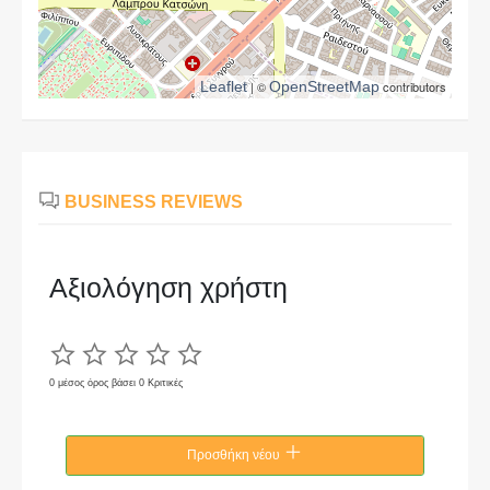
Leaflet
| ©
OpenStreetMap
contributors
BUSINESS REVIEWS
Αξιολόγηση χρήστη
0 μέσος όρος βάσει 0 Κριτικές
Προσθήκη νέου