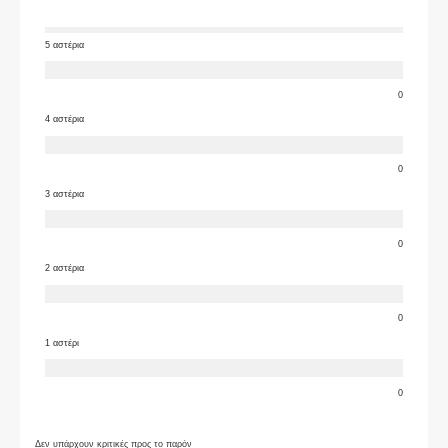
5 αστέρια
0
4 αστέρια
0
3 αστέρια
0
2 αστέρια
0
1 αστέρι
0
Δεν υπάρχουν κριτικές προς το παρόν