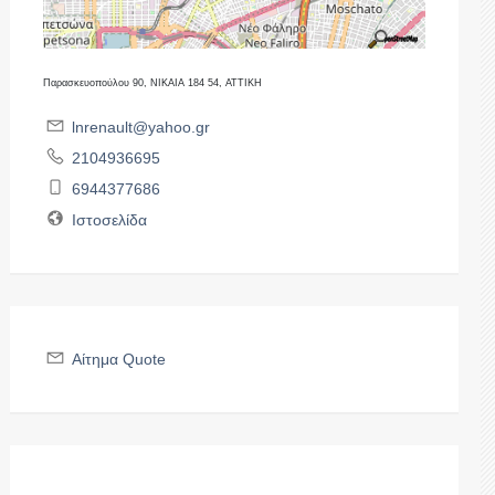
Παρασκευοπούλου 90, ΝΙΚΑΙΑ 184 54, ΑΤΤΙΚΗ
lnrenault@yahoo.gr
2104936695
6944377686
Ιστοσελίδα
Αίτημα Quote