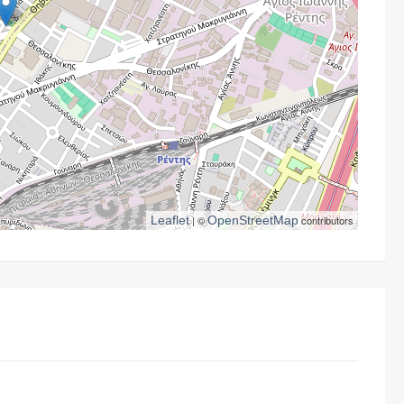
Leaflet
| ©
OpenStreetMap
contributors