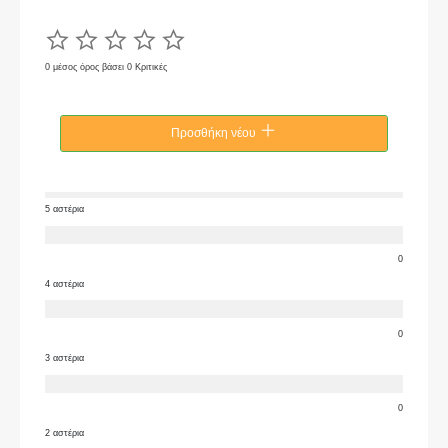
0 μέσος όρος βάσει 0 Κριτικές
Προσθήκη νέου
5 αστέρια
0
4 αστέρια
0
3 αστέρια
0
2 αστέρια