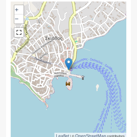
+
−
Leaflet
| ©
OpenStreetMap
contributors