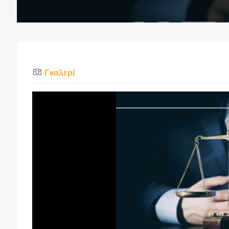
Γκαλερί