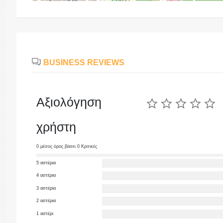
BUSINESS REVIEWS
Αξιολόγηση
χρήστη
0 μέσος όρος βάσει 0 Κριτικές
5 αστέρια
4 αστέρια
3 αστέρια
2 αστέρια
1 αστέρι