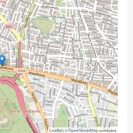
Leaflet
| ©
OpenStreetMap
contributors