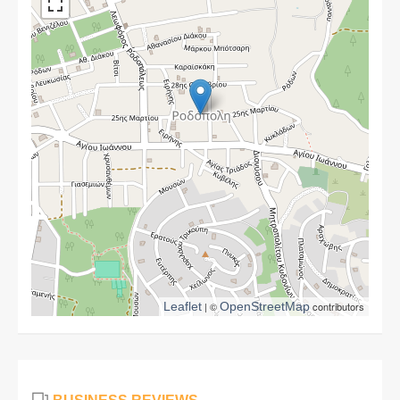
Leaflet
| ©
OpenStreetMap
contributors