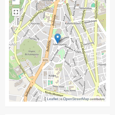
−
Leaflet
| ©
OpenStreetMap
contributors