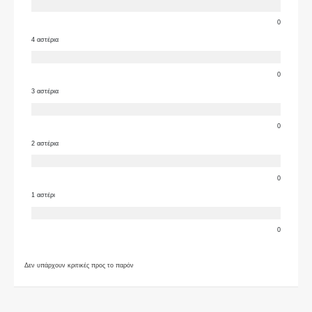
0
4 αστέρια
0
3 αστέρια
0
2 αστέρια
0
1 αστέρι
0
Δεν υπάρχουν κριτικές προς το παρόν