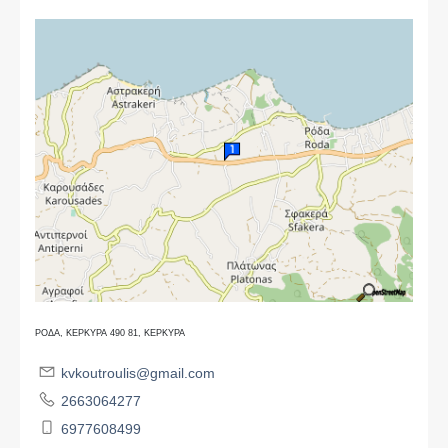
ΡΟΔΑ, ΚΕΡΚΥΡΑ 490 81, ΚΕΡΚΥΡΑ
kvkoutroulis@gmail.com
2663064277
6977608499