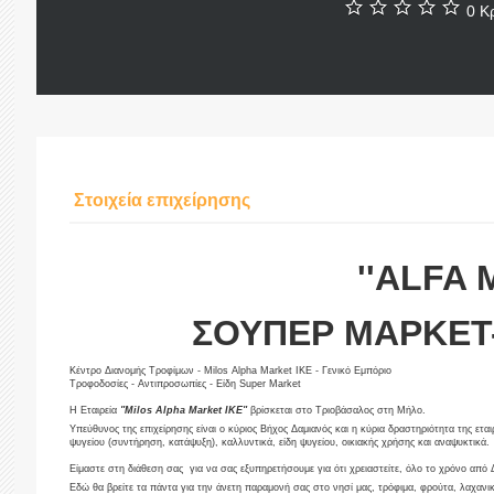
0 Κρ
Στοιχεία επιχείρησης
''ALFA 
ΣΟΥΠΕΡ ΜΑΡΚΕΤ
Κέντρο Διανομής Τροφίμων - Milos Alpha Market ΙΚΕ - Γενικό Εμπόριο
Τροφοδοσίες - Αντιπροσωπίες - Είδη Super Market
Η Εταιρεία
"
Milos Alpha Market ΙΚΕ"
βρίσκεται στο Τριοβάσαλος στη Μήλο.
Υπεύθυνος της επιχείρησης είναι ο κύριος Βήχος Δαμιανός και η κύρια δραστηριότητα της ετα
ψυγείου (συντήρηση, κατάψυξη), καλλυντικά, είδη ψυγείου, οικιακής χρήσης και αναψυκτικά.
Είμαστε στη διάθεση σας για να σας εξυπηρετήσουμε για ότι χρειαστείτε, όλο το χρόνο από
Εδώ θα βρείτε τα πάντα για την άνετη παραμονή σας στο νησί μας, τρόφιμα, φρούτα, λαχανικά