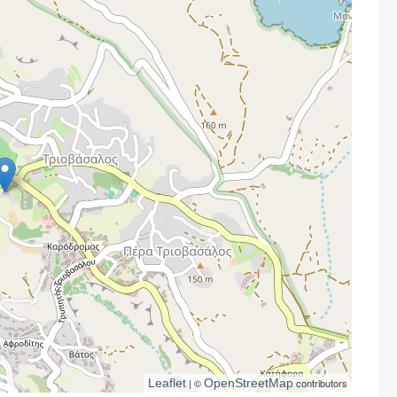
Leaflet
| ©
OpenStreetMap
contributors