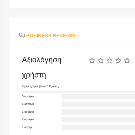
BUSINESS REVIEWS
Αξιολόγηση
χρήστη
0 μέσος όρος βάσει 0 Κριτικές
5 αστέρια
4 αστέρια
3 αστέρια
2 αστέρια
1 αστέρι