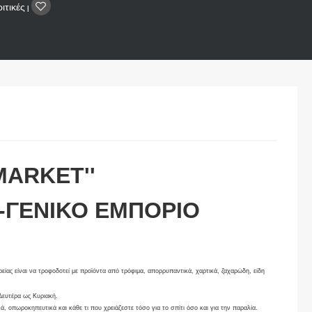
ιτικές
|
MARKET''
-ΓΕΝΙΚΟ ΕΜΠΟΡΙΟ
ιρείας είναι να τροφοδοτεί με προϊόντα από τρόφιμα, απορρυπαντικά, χαρτικά, ζαχαρώδη, είδη
 Δευτέρα ως Κυριακή.
, οπωροκηπευτικά και κάθε τι που χρειάζεστε τόσο για το σπίτι όσο και για την παραλία.