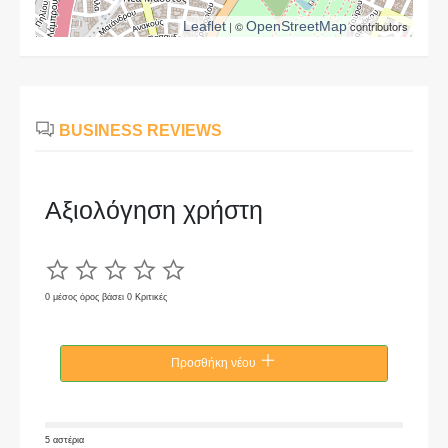
Leaflet
| ©
OpenStreetMap
contributors
BUSINESS REVIEWS
Αξιολόγηση χρήστη
0 μέσος όρος βάσει 0 Κριτικές
Προσθήκη νέου
5 αστέρια