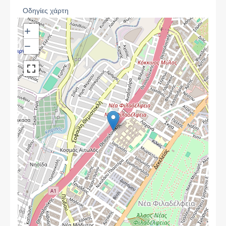
Οδηγίες χάρτη
+
−