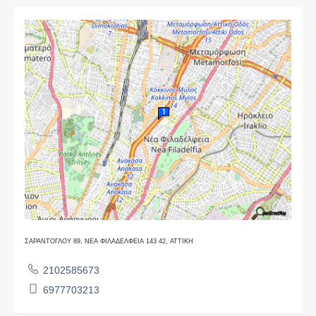
ΣΑΡΑΝΤΟΓΛΟΥ 89, ΝΕΑ ΦΙΛΑΔΕΛΦΕΙΑ 143 42, ΑΤΤΙΚΗ
2102585673
6977703213