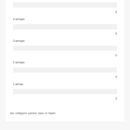
0
4 αστέρια
0
3 αστέρια
0
2 αστέρια
0
1 αστέρι
0
Δεν υπάρχουν κριτικές προς το παρόν