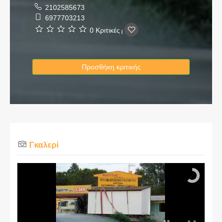
2102585673
6977703213
0 Κριτικές
|
Προσθήκη κριτικής
Γκαλερί