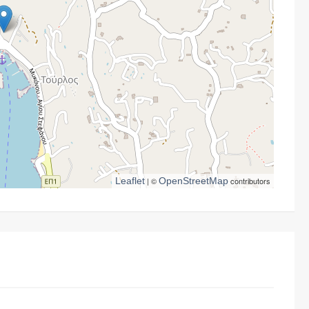
Leaflet
| ©
OpenStreetMap
contributors