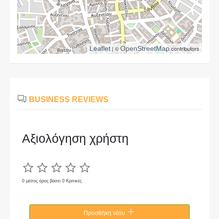
Leaflet
| ©
OpenStreetMap
contributors
BUSINESS REVIEWS
Αξιολόγηση χρήστη
0 μέσος όρος βάσει 0 Κριτικές
Προσθήκη νέου