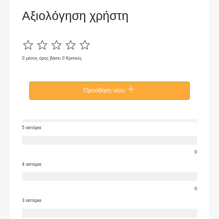
Αξιολόγηση χρήστη
0 μέσος όρος βάσει 0 Κριτικές
Προσθήκη νέου
5 αστέρια
0
4 αστέρια
0
3 αστέρια