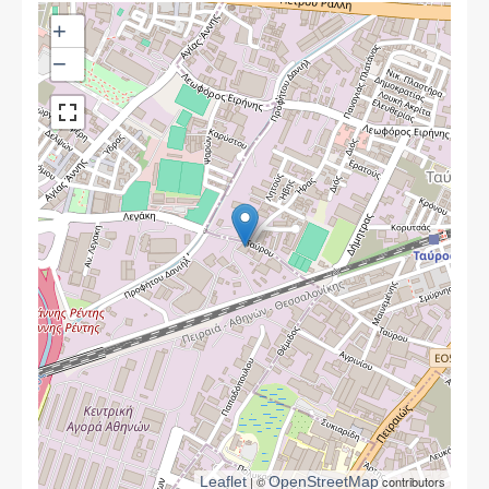
+
−
Leaflet
| ©
OpenStreetMap
contributors