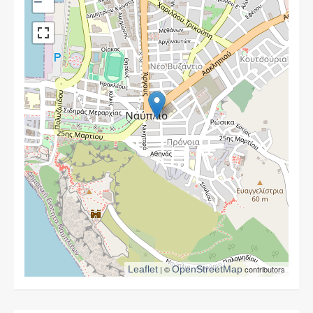
−
Leaflet
| ©
OpenStreetMap
contributors