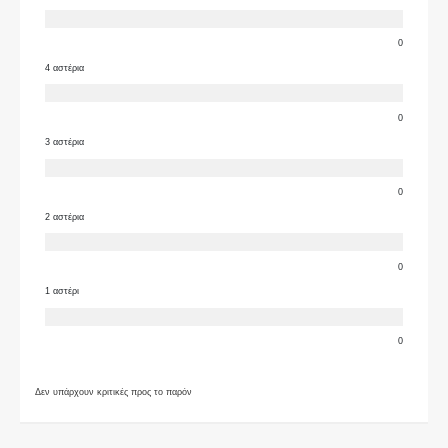
0
4 αστέρια
0
3 αστέρια
0
2 αστέρια
0
1 αστέρι
0
Δεν υπάρχουν κριτικές προς το παρόν