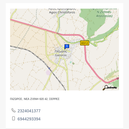
ΓΑΖΩΡΟΣ, ΝΕΑ ΖΙΧΝΗ 620 42, ΣΕΡΡΕΣ
2324041377
6944293394