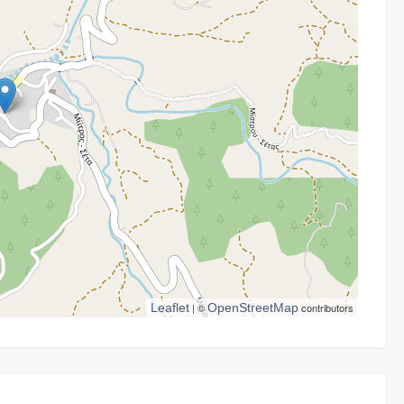
Leaflet
| ©
OpenStreetMap
contributors