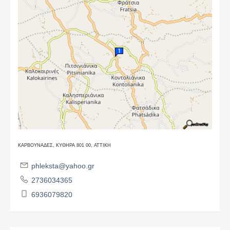
ΚΑΡΒΟΥΝΑΔΕΣ, ΚΥΘΗΡΑ 801 00, ΑΤΤΙΚΗ
phleksta@yahoo.gr
2736034365
6936079820