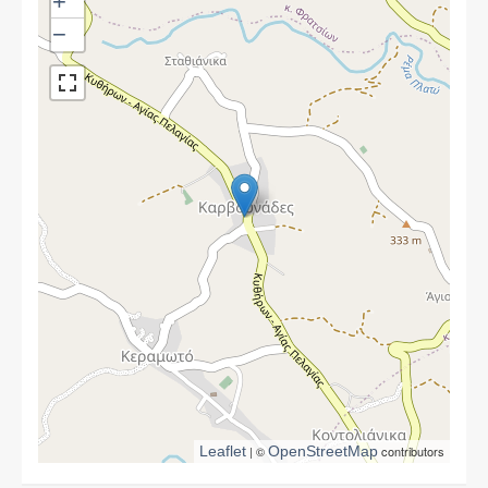
+
−
Leaflet
| ©
OpenStreetMap
contributors