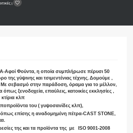
ιτικές
|
-Αφοί Φούντα, η οποία συμπλήρωσε πέρυσι 50
ο της γύψινης και τσιμεντένιας τέχνης. Δομούμε ,
 Με σεβασμό στην παράδοση, όραμα για το μέλλον,
 όπως ξενοδοχεία, επαύλεις, κατοικίες εκκλησίες ,
 κτίρια κλπ
α υποπροϊόντα του ( γυψοσανίδες κλπ),
 όπως επίσης η αναδομημένη πέτρα-CAST STONE,
κα.
ηρεσίες της και τα προϊόντα της με
ISO 9001-2008