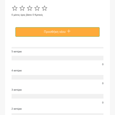
0 μέσος όρος βάσει 0 Κριτικές
Προσθήκη νέου
5 αστέρια
0
4 αστέρια
0
3 αστέρια
0
2 αστέρια