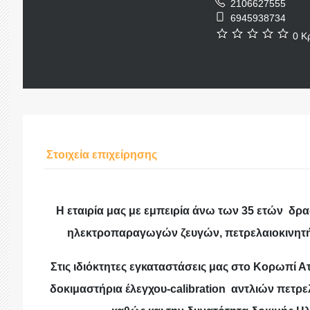
2106627555
6945938734
0 Κρ
Στοιχεία επιχείρησης
Η εταιρία μας με εμπειρία άνω των 35 ετών δρα
ηλεκτροπαραγωγών ζευγών, πετρελαιοκινητή
Στις ιδιόκτητες εγκαταστάσεις μας στο Κορωπί Α
δοκιμαστήρια έλεγχου-calibration αντλιών πετ