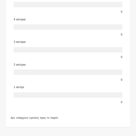
0
4 αστέρια
0
3 αστέρια
0
2 αστέρια
0
1 αστέρι
0
Δεν υπάρχουν κριτικές προς το παρόν