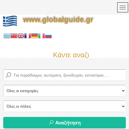
www.globalguide.gr
Κάντε αναζήτηση τώρα σ
Αναζήτηση