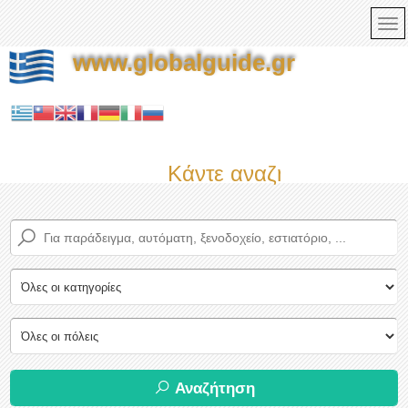
www.globalguide.gr
Κάντε αναζήτηση τώρα σ
Αναζήτηση