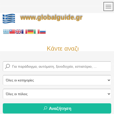
www.globalguide.gr
Κάντε αναζήτηση τώρα σ
Αναζήτηση