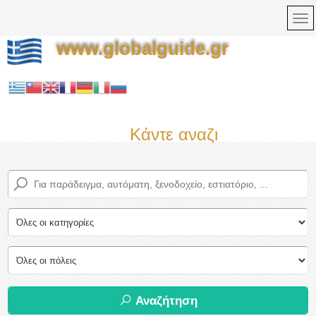
www.globalguide.gr
Κάντε αναζήτηση τώρα σ
Αναζήτηση