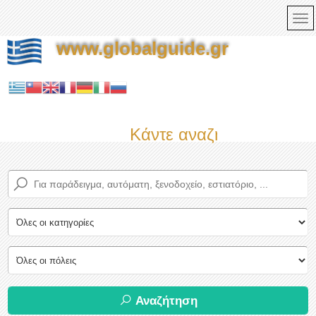
www.globalguide.gr
Κάντε αναζήτηση τώρα σ
Αναζήτηση