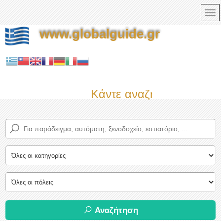
www.globalguide.gr
Κάντε αναζήτηση τώρα σ
Αναζήτηση