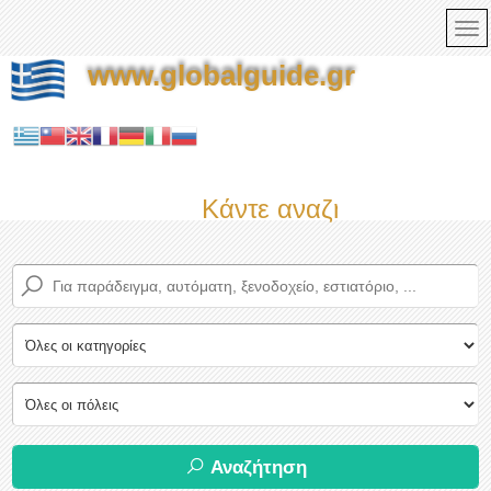
www.globalguide.gr
Κάντε αναζήτηση τώρα σ
Αναζήτηση